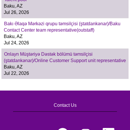
Baku, AZ
Jul 26, 2026
Bakı Əlaqə Mərkəzi qrupu təmsilçisi (ştatdankənar)/Baku
Contact Center team representative(outstaff)
Baku, AZ
Jul 24, 2026
Onlayn Müştəriyə Dəstək bölümü təmsilçisi
(ştatdankənar)/Online Customer Support unit representative
Baku, AZ
Jul 22, 2026
Contact Us
O
O
O