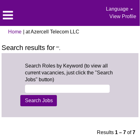
Language
View Profile
(current
Home
|
at Azercell Telecom LLC
page)
Search results for
"".
Search Roles by Keyword (to view all
current vacancies, just click the "Search
Jobs" button)
Results
1 – 7
of
7